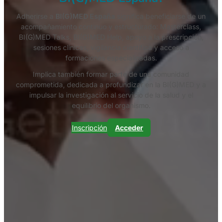
Adherirse a
BI(G)MED España
significa beneficiarse de un
acompañamiento continuo y estructurado: Masterclass,
BI(G)MED Talks, BI(G)MED Help, apoyo a la prescripción,
sesiones clínicas, vigilancia científica y acceso a
formaciones especializadas.
Implica también formar parte de una comunidad
comprometida, dedicada a profundizar en la BI(G)MED y a
impulsar la investigación al servicio de la salud y el
equilibrio del organismo.
Inscripción
Acceder