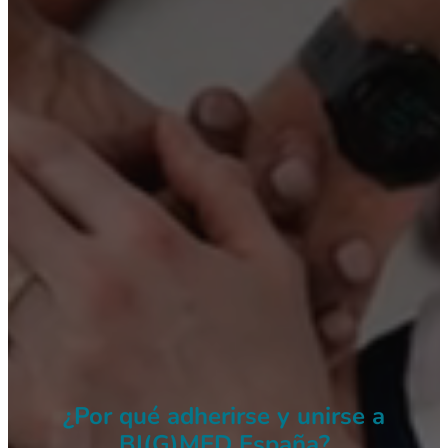
¿Por qué adherirse y unirse a
BI(G)MED España?