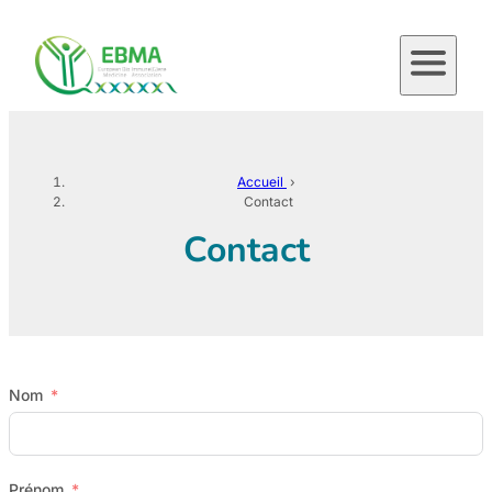
Aller
au
contenu
Accueil
›
Contact
Contact
Nom
Prénom