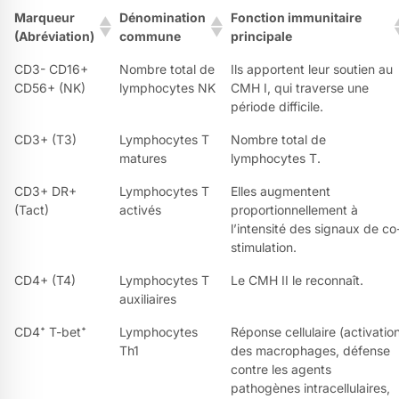
Marqueur
Dénomination
Fonction immunitaire
(Abréviation)
commune
principale
CD3- CD16+
Nombre total de
Ils apportent leur soutien au
CD56+ (NK)
lymphocytes NK
CMH I, qui traverse une
période difficile.
CD3+ (T3)
Lymphocytes T
Nombre total de
matures
lymphocytes T.
CD3+ DR+
Lymphocytes T
Elles augmentent
(Tact)
activés
proportionnellement à
l’intensité des signaux de co
stimulation.
CD4+ (T4)
Lymphocytes T
Le CMH II le reconnaît.
auxiliaires
CD4⁺ T-bet⁺
Lymphocytes
Réponse cellulaire (activatio
Th1
des macrophages, défense
contre les agents
pathogènes intracellulaires,