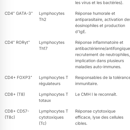
les virus et les bactéries).
CD4⁺ GATA-3⁺
Lymphocytes
Réponse humorale et
Th2
antiparasitaire, activation de
éosinophiles et production
d’IgE.
CD4⁺ RORγt⁺
Lymphocytes
Réponse inflammatoire et
Th17
antibactérienne/antifongique
recrutement de neutrophiles,
implication dans plusieurs
maladies auto-immunes.
CD4+ FOXP3⁺
Lymphocytes T
Responsables de la toléranc
régulateurs
immunitaire.
CD8+ (T8)
Lymphocytes T
Le CMH I le reconnaît.
totaux
CD8+ CD57-
Lymphocytes T
Réponse cytotoxique
(T8c)
cytotoxiques
efficace, lyse des cellules
(Tc)
cibles.