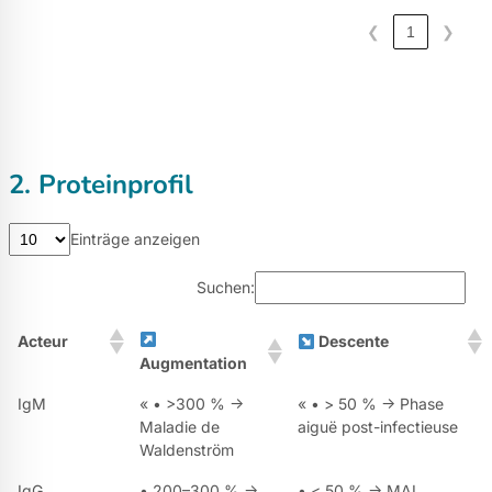
❮
1
❯
2. Proteinprofil
Einträge anzeigen
Suchen:
Acteur
Descente
Augmentation
IgM
« • >300 % →
« • > 50 % → Phase
Maladie de
aiguë post-infectieuse
Waldenström
IgG
• 200–300 % →
• < 50 % → MAI