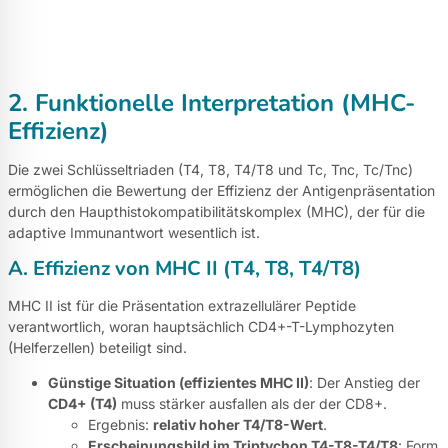
2. Funktionelle Interpretation (MHC-
Effizienz)
Die zwei Schlüsseltriaden (T4, T8, T4/T8 und Tc, Tnc, Tc/Tnc)
ermöglichen die Bewertung der Effizienz der Antigenpräsentation
durch den Haupthistokompatibilitätskomplex (MHC), der für die
adaptive Immunantwort wesentlich ist.
A. Effizienz von MHC II (T4, T8, T4/T8)
MHC II ist für die Präsentation extrazellulärer Peptide
verantwortlich, woran hauptsächlich CD4+-T-Lymphozyten
(Helferzellen) beteiligt sind.
Günstige Situation (effizientes MHC II)
: Der Anstieg der
CD4+ (T4)
muss stärker ausfallen als der der CD8+.
Ergebnis:
relativ hoher T4/T8-Wert
.
Erscheinungsbild im Triptychon T4-T8-T4/T8
: Form