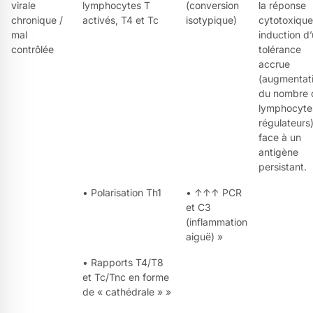
virale
lymphocytes T
(conversion
la réponse
chronique /
activés, T4 et Tc
isotypique)
cytotoxique
mal
induction d
contrôlée
tolérance
accrue
(augmentat
du nombre 
lymphocyte
régulateurs
face à un
antigène
persistant.
• Polarisation Th1
• ↑↑↑ PCR
et C3
(inflammation
aiguë) »
• Rapports T4/T8
et Tc/Tnc en forme
de « cathédrale » »