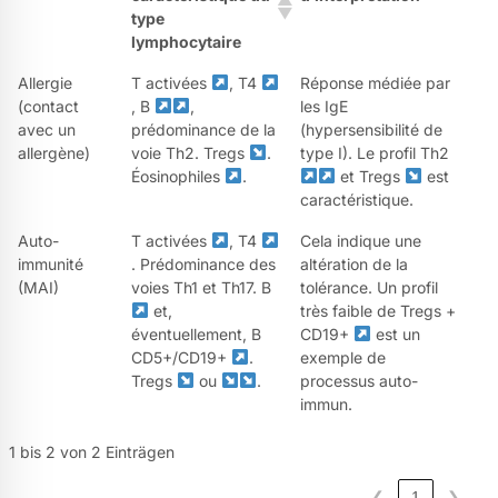
type
lymphocytaire
Allergie
T activées
, T4
Réponse médiée par
(contact
, B
,
les IgE
avec un
prédominance de la
(hypersensibilité de
allergène)
voie Th2. Tregs
.
type I). Le profil Th2
Éosinophiles
.
et Tregs
est
caractéristique.
Auto-
T activées
, T4
Cela indique une
immunité
. Prédominance des
altération de la
(MAI)
voies Th1 et Th17. B
tolérance. Un profil
et,
très faible de Tregs +
éventuellement, B
CD19+
est un
CD5+/CD19+
.
exemple de
Tregs
ou
.
processus auto-
immun.
1 bis 2 von 2 Einträgen
❮
1
❯