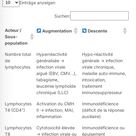
Einträge anzeigen
Suchen:
Acteur /
Augmentation
Descente
Sous-
population
Nombre total
Hyperréactivité
Hypo-réactivité
de
généralisée →
générale → infection
lymphocytes
infection virale
virale chronique,
aiguë (EBV, CMV…),
maladie auto-immune,
tabagisme,
intoxication,
leucémie lymphoïde
traitement
chronique (LLC)
immunosuppresseur
Lymphocytes
Activation du CMH
Immunodéficience
T4 (CD4⁺)
II → infection, MAI,
(déficit de la réponse
inflammation
auxiliaire)
Lymphocytes
Cytotoxicité élevée
Immunodéficience ou
T8
→ infection virale ou
épuisement