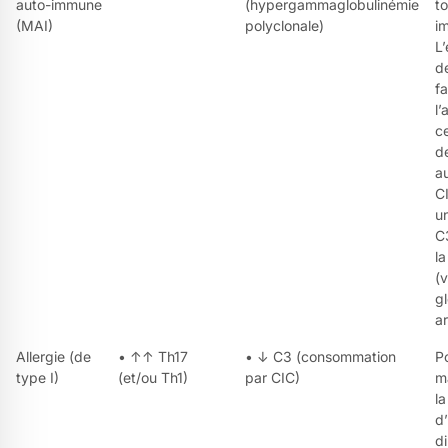
auto-immune
(hypergammaglobulinémie
t
(MAI)
polyclonale)
i
L
de
fa
l’
ce
de
a
C
u
C
l
(v
g
ar
Allergie (de
• ↑↑ Th17
• ↓ C3 (consommation
P
type I)
(et/ou Th1)
par CIC)
m
l
d’
d