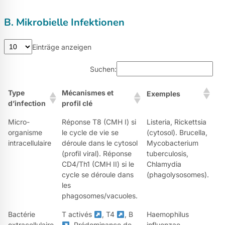
B. Mikrobielle Infektionen
Einträge anzeigen
Suchen:
Type
Mécanismes et
Exemples
d’infection
profil clé
Micro-
Réponse T8 (CMH I) si
Listeria, Rickettsia
organisme
le cycle de vie se
(cytosol). Brucella,
intracellulaire
déroule dans le cytosol
Mycobacterium
(profil viral). Réponse
tuberculosis,
CD4/Th1 (CMH II) si le
Chlamydia
cycle se déroule dans
(phagolysosomes).
les
phagosomes/vacuoles.
Bactérie
T activés
, T4
, B
Haemophilus
extracellulaire
. Prédominance de
influenzae,