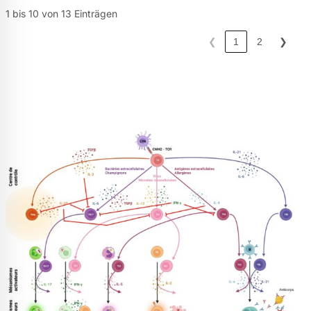
1 bis 10 von 13 Einträgen
❮
1
2
❯