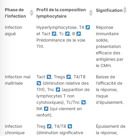
Phase de
Profil de la composition
Signification
l’infection
lymphocytaire
Infection
Hyperlymphocytose. T4
Réponse
aiguë
et Tact
, Tc
, B
.
immunitaire
Prédominance de la voie
solide,
Th1.
présentation
efficace des
antigènes par
le CMH.
Infection mal
Tact
, Tregs
, T4/T8
Baisse de
maîtrisée
(diminution relative des
l’efficacité de
Th1), Tnc
(apparition de
la réponse,
lymphocytes T non
risque
cytotoxiques), Tc/Tnc
.
d’épuisement.
NK
(qui viennent en
renfort).
Infection
Treg
, T4/T8
Épuisement de
chronique
(diminution significative
la réponse,