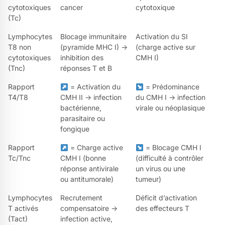
cytotoxiques
cancer
cytotoxique
(Tc)
Lymphocytes
Blocage immunitaire
Activation du SI
T8 non
(pyramide MHC I) →
(charge active sur
cytotoxiques
inhibition des
CMH I)
(Tnc)
réponses T et B
Rapport
= Activation du
= Prédominance
T4/T8
CMH II → infection
du CMH I → infection
bactérienne,
virale ou néoplasique
parasitaire ou
fongique
Rapport
= Charge active
= Blocage CMH I
Tc/Tnc
CMH I (bonne
(difficulté à contrôler
réponse antivirale
un virus ou une
ou antitumorale)
tumeur)
Lymphocytes
Recrutement
Déficit d’activation
T activés
compensatoire →
des effecteurs T
(Tact)
infection active,