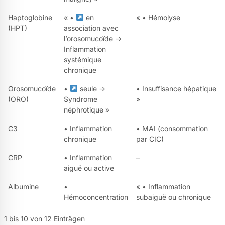
Haptoglobine
« •
en
« • Hémolyse
(HPT)
association avec
l’orosomucoïde →
Inflammation
systémique
chronique
Orosomucoïde
•
seule →
• Insuffisance hépatique
(ORO)
Syndrome
»
néphrotique »
C3
• Inflammation
• MAI (consommation
chronique
par CIC)
CRP
• Inflammation
–
aiguë ou active
Albumine
•
« • Inflammation
Hémoconcentration
subaiguë ou chronique
1 bis 10 von 12 Einträgen