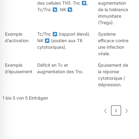
des cellules Th1). Tnc
,
augmentation
Tc/Tnc
. NK
.
de la tolérance
immunitaire
(Tregs).
Exemple
Tc/Tnc
(rapport élevé).
Système
d’activation
NK
(soutien aux T8
efficace contre
cytotoxiques).
une infection
virale.
Exemple
Déficit en Tc et
Épuisement de
d’épuisement
augmentation des Tnc.
la réponse
cytotoxique /
dépression.
1 bis 5 von 5 Einträgen
❮
1
❯