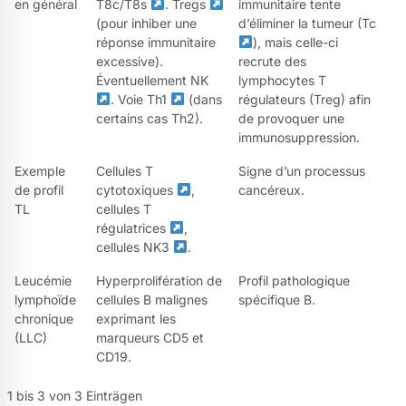
en général
T8c/T8s
. Tregs
immunitaire tente
(pour inhiber une
d’éliminer la tumeur (Tc
réponse immunitaire
), mais celle-ci
excessive).
recrute des
Éventuellement NK
lymphocytes T
. Voie Th1
(dans
régulateurs (Treg) afin
certains cas Th2).
de provoquer une
immunosuppression.
Exemple
Cellules T
Signe d’un processus
de profil
cytotoxiques
,
cancéreux.
TL
cellules T
régulatrices
,
cellules NK3
.
Leucémie
Hyperprolifération de
Profil pathologique
lymphoïde
cellules B malignes
spécifique B.
chronique
exprimant les
(LLC)
marqueurs CD5 et
CD19.
1 bis 3 von 3 Einträgen