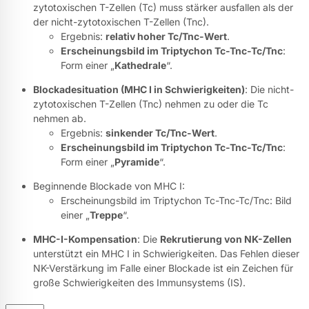
zytotoxischen T-Zellen (Tc) muss stärker ausfallen als der
der nicht-zytotoxischen T-Zellen (Tnc).
Ergebnis:
relativ hoher Tc/Tnc-Wert
.
Erscheinungsbild im Triptychon Tc-Tnc-Tc/Tnc
:
Form einer „
Kathedrale
“.
Blockadesituation (MHC I in Schwierigkeiten)
: Die nicht-
zytotoxischen T-Zellen (Tnc) nehmen zu oder die Tc
nehmen ab.
Ergebnis:
sinkender Tc/Tnc-Wert
.
Erscheinungsbild im Triptychon
Tc-Tnc-Tc/Tnc
:
Form einer „
Pyramide
“.
Beginnende Blockade von MHC I:
Erscheinungsbild im Triptychon Tc-Tnc-Tc/Tnc: Bild
einer „
Treppe
“.
MHC-I-Kompensation
: Die
Rekrutierung von NK-Zellen
unterstützt ein MHC I in Schwierigkeiten. Das Fehlen dieser
NK-Verstärkung im Falle einer Blockade ist ein Zeichen für
große Schwierigkeiten des Immunsystems (IS).