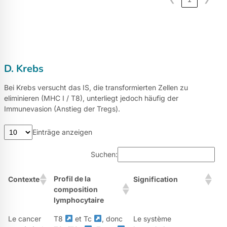
D. Krebs
Bei Krebs versucht das IS, die transformierten Zellen zu
eliminieren (MHC I / T8), unterliegt jedoch häufig der
Immunevasion (Anstieg der Tregs).
Einträge anzeigen
Suchen:
Profil de la
Contexte
Signification
composition
lymphocytaire
Le cancer
T8
et Tc
, donc
Le système