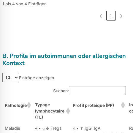
1 bis 4 von 4 Einträgen
❮
1
❯
B. Profile im autoimmunen oder allergischen
Kontext
Einträge anzeigen
Suchen:
Typage
I
Pathologie
Profil protéique (PP)
lymphocytaire
c
(TL)
Maladie
« • ↓↓ Tregs
« • ↑ IgG, IgA
R