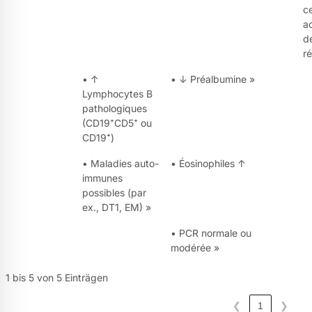
ce
a
d
ré
• ↑
• ↓ Préalbumine »
Lymphocytes B
pathologiques
(CD19⁺CD5⁺ ou
CD19⁺)
• Maladies auto-
• Éosinophiles ↑
immunes
possibles (par
ex., DT1, EM) »
• PCR normale ou
modérée »
1 bis 5 von 5 Einträgen
❮
1
❯