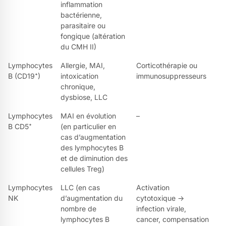
inflammation
bactérienne,
parasitaire ou
fongique (altération
du CMH II)
Lymphocytes
Allergie, MAI,
Corticothérapie ou
B (CD19⁺)
intoxication
immunosuppresseurs
chronique,
dysbiose, LLC
Lymphocytes
MAI en évolution
–
B CD5⁺
(en particulier en
cas d’augmentation
des lymphocytes B
et de diminution des
cellules Treg)
Lymphocytes
LLC (en cas
Activation
NK
d’augmentation du
cytotoxique →
nombre de
infection virale,
lymphocytes B
cancer, compensation