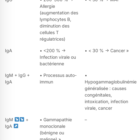
Allergie
(augmentation des
lymphocytes B,
diminution des
cellules T
régulatrices)
IgA
• <200 % →
• < 30 % → Cancer »
Infection virale ou
bactérienne
IgM + IgG +
• Processus auto-
•
IgA
immun
Hypogammaglobulinémie
généralisée : causes
congénitales,
intoxication, infection
virale, cancer
IgM
+
• Gammapathie
–
IgA
monoclonale
(bénigne ou
maligne) »