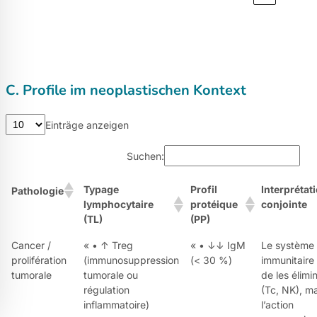
C. Profile im neoplastischen Kontext
Einträge anzeigen
Suchen:
Typage
Profil
Interprétat
Pathologie
lymphocytaire
protéique
conjointe
(TL)
(PP)
Cancer /
« • ↑ Treg
« • ↓↓ IgM
Le système
prolifération
(immunosuppression
(< 30 %)
immunitaire
tumorale
tumorale ou
de les élimi
régulation
(Tc, NK), ma
inflammatoire)
l’action