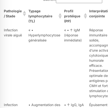
Pathologie
Typage
Profil
Interprétat
/ Stade
lymphocytaire
protéique
conjointe
(TL)
(PP)
Infection
« •
« • ↑ IgM
Réponse
virale aiguë
Hyperlymphocytose
(réponse
immunitaire
généralisée
immédiate)
solide,
accompagn
d’une activa
cytotoxique
humorale
efficace.
Présentatio
optimale de
antigènes p
CMH et fort
stimulation
lymphocyte
Infection
• Augmentation des
• ↑ IgG, IgA
Épuisement