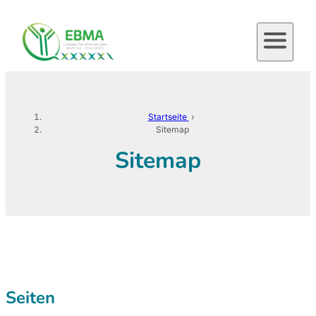
Zum
Inhalt
springen
Startseite
›
Sitemap
Sitemap
Seiten