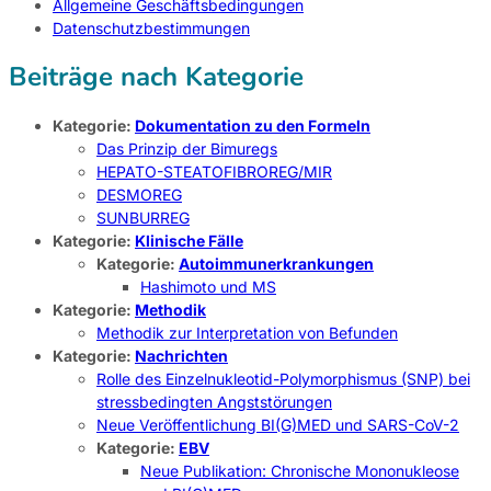
Allgemeine Geschäftsbedingungen
Datenschutzbestimmungen
Beiträge nach Kategorie
Kategorie:
Dokumentation zu den Formeln
Das Prinzip der Bimuregs
HEPATO-STEATOFIBROREG/MIR
DESMOREG
SUNBURREG
Kategorie:
Klinische Fälle
Kategorie:
Autoimmunerkrankungen
Hashimoto und MS
Kategorie:
Methodik
Methodik zur Interpretation von Befunden
Kategorie:
Nachrichten
Rolle des Einzelnukleotid-Polymorphismus (SNP) bei
stressbedingten Angststörungen
Neue Veröffentlichung BI(G)MED und SARS-CoV-2
Kategorie:
EBV
Neue Publikation: Chronische Mononukleose