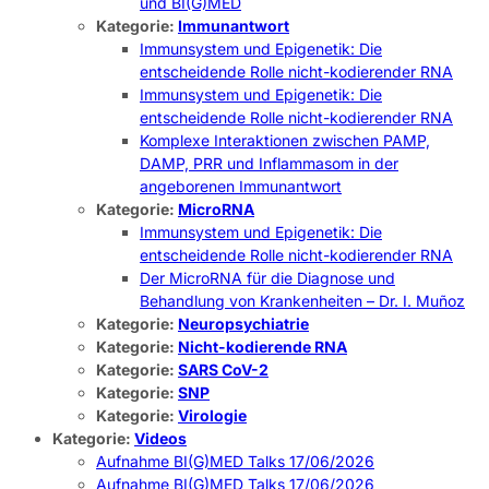
und BI(G)MED
Kategorie:
Immunantwort
Immunsystem und Epigenetik: Die
entscheidende Rolle nicht-kodierender RNA
Immunsystem und Epigenetik: Die
entscheidende Rolle nicht-kodierender RNA
Komplexe Interaktionen zwischen PAMP,
DAMP, PRR und Inflammasom in der
angeborenen Immunantwort
Kategorie:
MicroRNA
Immunsystem und Epigenetik: Die
entscheidende Rolle nicht-kodierender RNA
Der MicroRNA für die Diagnose und
Behandlung von Krankenheiten – Dr. I. Muñoz
Kategorie:
Neuropsychiatrie
Kategorie:
Nicht-kodierende RNA
Kategorie:
SARS CoV-2
Kategorie:
SNP
Kategorie:
Virologie
Kategorie:
Videos
Aufnahme BI(G)MED Talks 17/06/2026
Aufnahme BI(G)MED Talks 17/06/2026