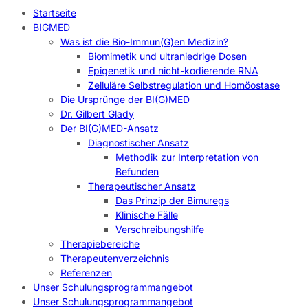
Startseite
BIGMED
Was ist die Bio-Immun(G)en Medizin?
Biomimetik und ultraniedrige Dosen
Epigenetik und nicht-kodierende RNA
Zelluläre Selbstregulation und Homöostase
Die Ursprünge der BI(G)MED
Dr. Gilbert Glady
Der BI(G)MED-Ansatz
Diagnostischer Ansatz
Methodik zur Interpretation von
Befunden
Therapeutischer Ansatz
Das Prinzip der Bimuregs
Klinische Fälle
Verschreibungshilfe
Therapiebereiche
Therapeutenverzeichnis
Referenzen
Unser Schulungsprogrammangebot
Unser Schulungsprogrammangebot