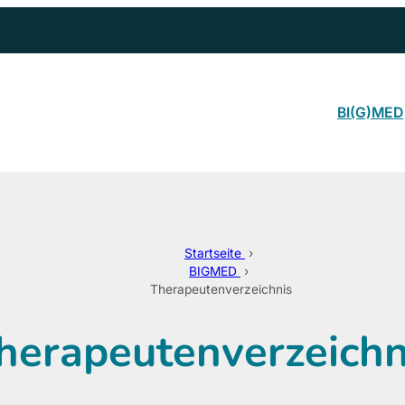
BI(G)MED
Startseite
›
BIGMED
›
Therapeutenverzeichnis
herapeutenverzeichn