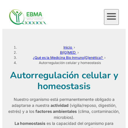
Saltar
al
contenido
Inicio
›
BI(G)MED
›
¿Qué es la Medicina Bio Inmuno(G)enética?
›
Autorregulación celular y homeostasis
Autorregulación celular y
homeostasis
Nuestro organismo está permanentemente obligado a
adaptarse a nuestra
actividad
(vigilia/reposo, digestión,
estrés) y a los
factores ambientales
(clima, contaminación,
microbios).
La homeostasis
es la capacidad del organismo para