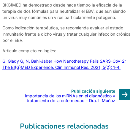
BI(G)MED ha demostrado desde hace tiempo la eficacia de la
terapia de dos fórmulas para neutralizar el EBV, que aun siendo
un virus muy común es un virus particularmente patógeno.
Como indicación terapéutica, se recomienda evaluar el estado
inmunitario frente a dicho virus y tratar cualquier infección crónica
por el EBV.
Artículo completo en inglés:
G. Glady G, N. Bahi-Jaber How Nanotherapy Fails SARS-CoV-2:
The BI(G)MED Experience. Clin Immunol Res. 2021; 5(2): 1-4.
Publicación siguiente
Importancia de los miRNAs en el diagnóstico y
tratamiento de la enfermedad – Dra. I. Muñoz
Publicaciones relacionadas