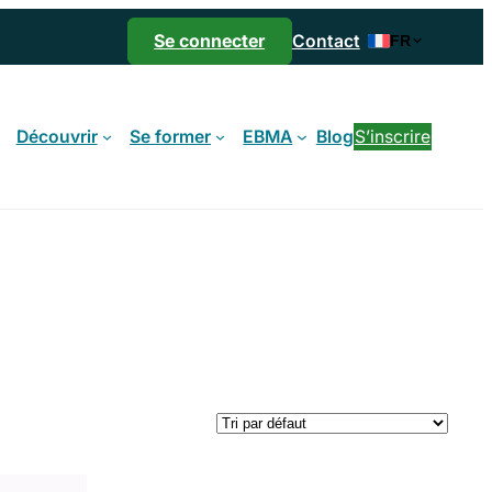
Se connecter
Contact
FR
Découvrir
Se former
EBMA
Blog
S’inscrire