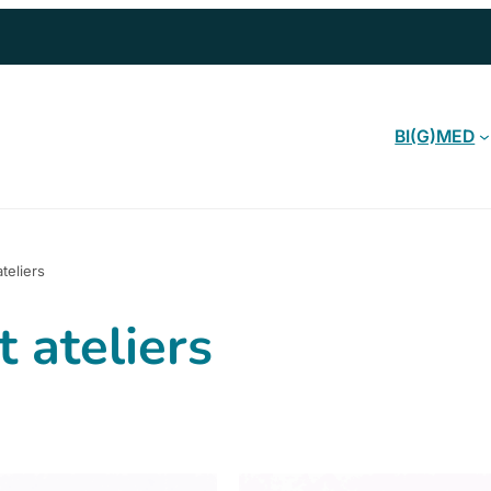
BI(G)MED
teliers
 ateliers