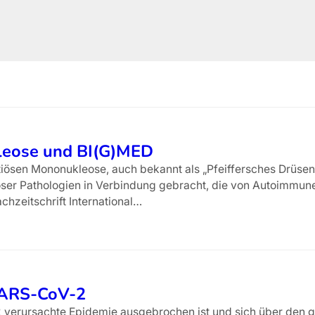
leose und BI(G)MED
ektiösen Mononukleose, auch bekannt als „Pfeiffersches Drüse
ktiöser Pathologien in Verbindung gebracht, die von Autoimmu
chzeitschrift International…
SARS-CoV-2
 verursachte Epidemie ausgebrochen ist und sich über den g