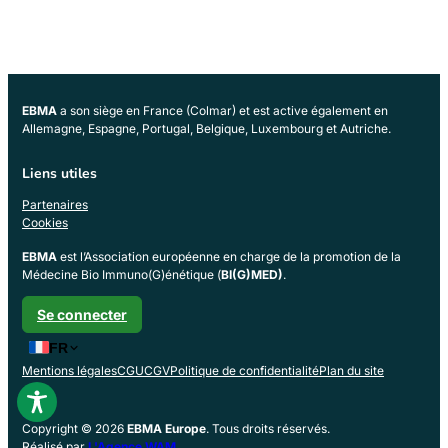
EBMA
a son siège en France (Colmar) et est active également en
Allemagne, Espagne, Portugal, Belgique, Luxembourg et Autriche.
Liens utiles
Partenaires
Cookies
EBMA
est l’Association européenne en charge de la promotion de la
Médecine Bio Immuno(G)énétique (
BI(G)MED)
.
Se connecter
FR
Mentions légales
CGU
CGV
Politique de confidentialité
Plan du site
Copyright © 2026
EBMA Europe
. Tous droits réservés.
Réalisé par
L'Agence WAM