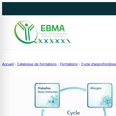
Aller
au
contenu
Accueil
›
Catalogue de formations
›
Formations
›
Cycle d’approfondis