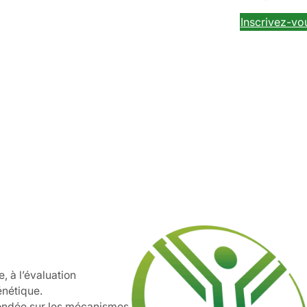
Inscrivez-vo
 à l’évaluation
énétique.
ondée sur les mécanismes