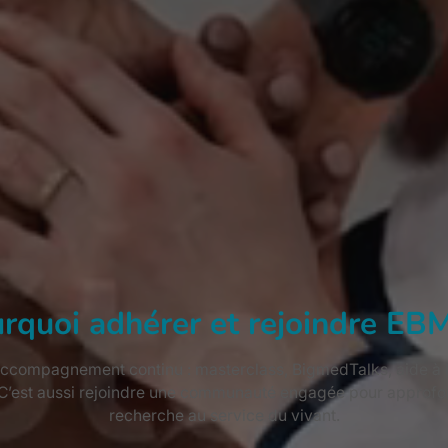
rquoi adhérer et rejoindre EB
ccompagnement continu : masterclass, BigmedTalks, aide à la 
 C’est aussi rejoindre une communauté engagée pour approfon
recherche au service du vivant.