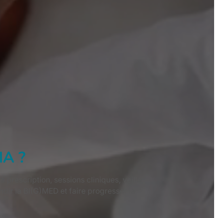
MA ?
prescription, sessions cliniques, veille
dir la BI(G)MED et faire progresser la